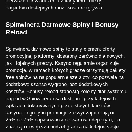
pierwsze doświadczenia z kasynem i odkryć
bogactwo dostępnych możliwości rozgrywki.
Spinwinera Darmowe Spiny i Bonusy
Reload
Spinwinera darmowe spiny to stały element oferty
promocyjnej platformy, dostępny zarówno dla nowych,
jak i lojalnych graczy. Kasyno regularnie organizuje
promocje, w ramach których gracze otrzymują pakiety
free spinów na najpopularniejsze sloty, co pozwala na
dodatkowe szanse wygranej bez dodatkowych
kosztów. Bonusy reload stanowią kolejny filar systemu
nagród w Spinwinera i są dostępne przy kolejnych
wpłatach dokonywanych przez stałych klientów
kasyna. Tego typu promocje zazwyczaj oferują od
25% do 75% dopasowania do wartości depozytu, co
znacząco zwiększa budżet gracza na kolejne sesje.