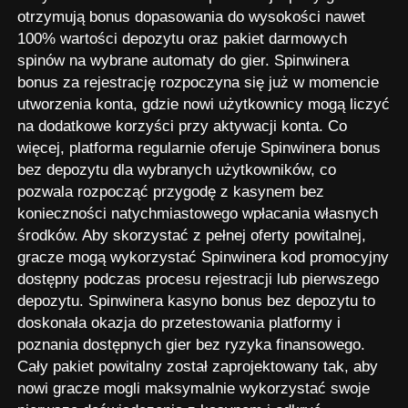
otrzymują bonus dopasowania do wysokości nawet
100% wartości depozytu oraz pakiet darmowych
spinów na wybrane automaty do gier. Spinwinera
bonus za rejestrację rozpoczyna się już w momencie
utworzenia konta, gdzie nowi użytkownicy mogą liczyć
na dodatkowe korzyści przy aktywacji konta. Co
więcej, platforma regularnie oferuje Spinwinera bonus
bez depozytu dla wybranych użytkowników, co
pozwala rozpocząć przygodę z kasynem bez
konieczności natychmiastowego wpłacania własnych
środków. Aby skorzystać z pełnej oferty powitalnej,
gracze mogą wykorzystać Spinwinera kod promocyjny
dostępny podczas procesu rejestracji lub pierwszego
depozytu. Spinwinera kasyno bonus bez depozytu to
doskonała okazja do przetestowania platformy i
poznania dostępnych gier bez ryzyka finansowego.
Cały pakiet powitalny został zaprojektowany tak, aby
nowi gracze mogli maksymalnie wykorzystać swoje