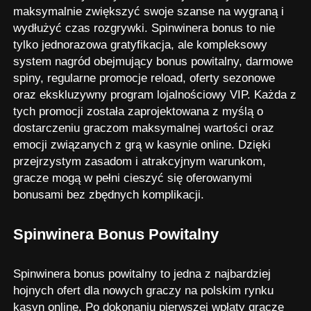
maksymalnie zwiększyć swoje szanse na wygraną i
wydłużyć czas rozgrywki. Spinwinera bonus to nie
tylko jednorazowa gratyfikacja, ale kompleksowy
system nagród obejmujący bonus powitalny, darmowe
spiny, regularne promocje reload, oferty sezonowe
oraz ekskluzywny program lojalnościowy VIP. Każda z
tych promocji została zaprojektowana z myślą o
dostarczeniu graczom maksymalnej wartości oraz
emocji związanych z grą w kasynie online. Dzięki
przejrzystym zasadom i atrakcyjnym warunkom,
gracze mogą w pełni cieszyć się oferowanymi
bonusami bez zbędnych komplikacji.
Spinwinera Bonus Powitalny
Spinwinera bonus powitalny to jedna z najbardziej
hojnych ofert dla nowych graczy na polskim rynku
kasyn online. Po dokonaniu pierwszej wpłaty gracze