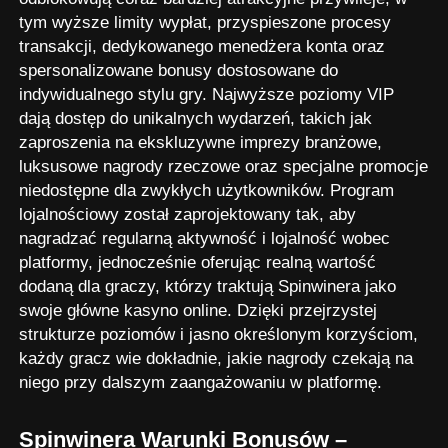
tym wyższe limity wypłat, przyspieszone procesy
transakcji, dedykowanego menedżera konta oraz
spersonalizowane bonusy dostosowane do
indywidualnego stylu gry. Najwyższe poziomy VIP
dają dostęp do unikalnych wydarzeń, takich jak
zaproszenia na ekskluzywne imprezy branżowe,
luksusowe nagrody rzeczowe oraz specjalne promocje
niedostępne dla zwykłych użytkowników. Program
lojalnościowy został zaprojektowany tak, aby
nagradzać regularną aktywność i lojalność wobec
platformy, jednocześnie oferując realną wartość
dodaną dla graczy, którzy traktują Spinwinera jako
swoje główne kasyno online. Dzięki przejrzystej
strukturze poziomów i jasno określonym korzyściom,
każdy gracz wie dokładnie, jakie nagrody czekają na
niego przy dalszym zaangażowaniu w platformę.
Spinwinera Warunki Bonusów –