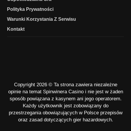
Polityka Prywatności
Warunki Korzystania Z Serwisu
Kontakt
Copyright 2026 © Ta strona zawiera niezależne
opinie na temat Spinwinera Casino i nie jest w żaden
sposób powiązana z kasynem ani jego operatorem.
Każdy użytkownik jest zobowiązany do
przestrzegania obowiązujących w Polsce przepisów
oraz zasad dotyczących gier hazardowych.